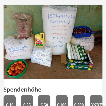
Spendenhöhe
€
10
€
25
€
50
€
100
€
500
ANDER