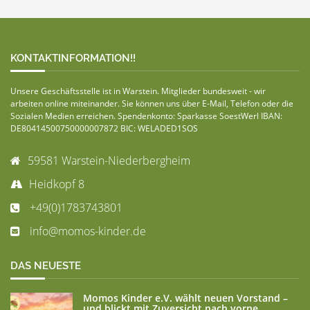
KONTAKTINFORMATION!!
Unsere Geschäftsstelle ist in Warstein. Mitglieder bundesweit - wir
arbeiten online miteinander. Sie können uns über E-Mail, Telefon oder die
Sozialen Medien erreichen. Spendenkonto: Sparkasse SoestWerl IBAN:
DE80414500750000007872 BIC: WELADED1SOS
59581 Warstein-Niederbergheim
Heidkopf 8
+49(0)1783743801
info@momos-kinder.de
DAS NEUESTE
Momos Kinder e.V. wählt neuen Vorstand –
und blickt mit Zuversicht nach vorne